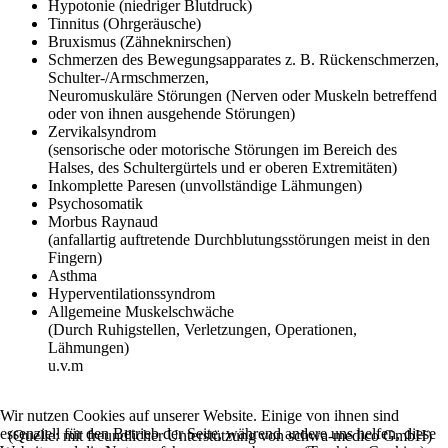
Hypotonie (niedriger Blutdruck)
Tinnitus (Ohrgeräusche)
Bruxismus (Zähneknirschen)
Schmerzen des Bewegungsapparates z. B. Rückenschmerzen,
Schulter-/Armschmerzen,
Neuromuskuläre Störungen (Nerven oder Muskeln betreffend
oder von ihnen ausgehende Störungen)
Zervikalsyndrom
(sensorische oder motorische Störungen im Bereich des
Halses, des Schultergürtels und er oberen Extremitäten)
Inkomplette Paresen (unvollständige Lähmungen)
Psychosomatik
Morbus Raynaud
(anfallartig auftretende Durchblutungsstörungen meist in den
Fingern)
Asthma
Hyperventilationssyndrom
Allgemeine Muskelschwäche
(Durch Ruhigstellen, Verletzungen, Operationen,
Lähmungen)
u.v.m
Wir nutzen Cookies auf unserer Website. Einige von ihnen sind
essenziell für den Betrieb der Seite, während andere uns helfen, diese
(Quelle: mit freundlicher Unterstützung von schwa-medico GmbH)